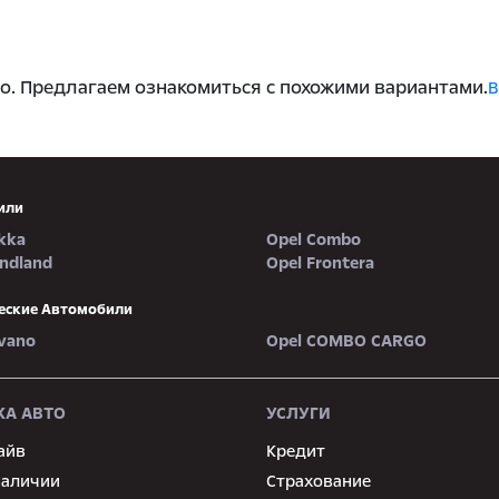
о. Предлагаем ознакомиться с похожими вариантами.
В
или
kka
Opel Combo
andland
Opel Frontera
еские Автомобили
vano
Opel COMBO CARGO
А АВТО
УСЛУГИ
айв
Кредит
наличии
Страхование