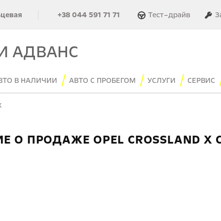
Тест–драйв
З
ьцевая
+38 044 591 71 71
И АДВАНС
ВТО В НАЛИЧИИ
АВТО С ПРОБЕГОМ
УСЛУГИ
СЕРВИС
X
Е О ПРОДАЖЕ OPEL CROSSLAND X 