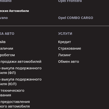
andland
Opel Frontera
еские Автомобили
vano
Opel COMBO CARGO
А АВТО
УСЛУГИ
айв
Кредит
наличии
Страхование
пробегом
Лизинг
 продажи автомобилей
Обмен авто
 выкупа подержанного
иля (ФЛ)
 выкупа подержанного
иля (ЮЛ)
 технического
ивания
 предоставления
ного автомобиля