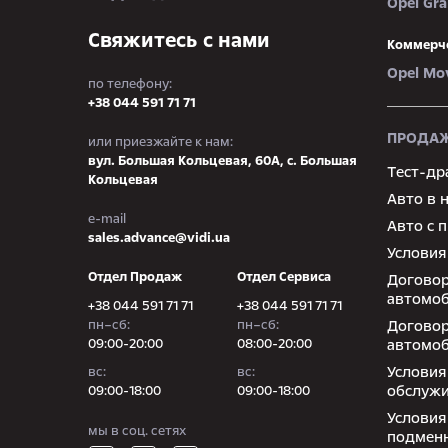
Opel Gr
Свяжитесь с нами
Коммерч
Opel Mo
по телефону:
+38 044 591 71 71
ПРОДАЖ
или приезжайте к нам:
вул. Большая Кольцевая, 60А, с. Большая
Тест-др
Кольцевая
Авто в 
e-mail
Авто с 
sales.advance@vidi.ua
Условия
Отдел Продаж
Отдел Сервиса
Договор
автомоб
+38 044 591 71 71
+38 044 591 71 71
пн–сб:
пн–сб:
Договор
09:00-20:00
08:00-20:00
автомоб
Условия
вc:
вc:
обслуж
09:00-18:00
09:00-18:00
Условия
мы в соц. сетях
подмен