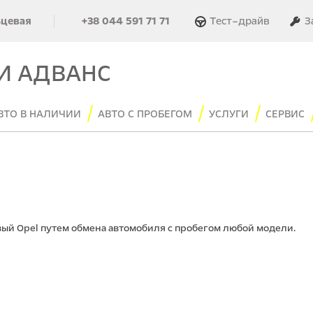
Тест–драйв
З
ьцевая
+38 044 591 71 71
И АДВАНС
ВТО В НАЛИЧИИ
АВТО С ПРОБЕГОМ
УСЛУГИ
СЕРВИС
ый Opel путем обмена автомобиля с пробегом любой модели.