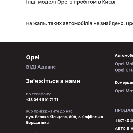
Інші моделі Opel з пробігом в Києві
На жаль, таких автомобілів не знайдено. П
Автомобі
Opel
Opel Mo
ВІДІ Адванс
Opel Gr
Зв'яжіться з нами
Комерцій
Opel Mo
по телефону:
+38 044 591 71 71
ПРОДАЖ
або приїжджайте до нас:
вул. Велика Кільцева, 60А, с. Софіївська
Тест-др
Борщагівка
Авто в 