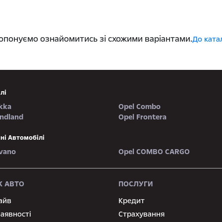
ропонуємо ознайомитись зі схожими варіантами.
До ката
лі
kka
Opel Combo
andland
Opel Frontera
ні Автомобілі
vano
Opel COMBO CARGO
 АВТО
ПОСЛУГИ
айв
Кредит
наявності
Страхування