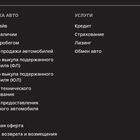
А АВТО
УСЛУГИ
айв
Кредит
наличии
Страхование
пробегом
Лизинг
 продажи автомобилей
Обмен авто
 выкупа подержанного
иля (ФЛ)
 выкупа подержанного
иля (ЮЛ)
 технического
ивания
 предоставления
ного автомобиля
ая оферта
 возврата и возмещения