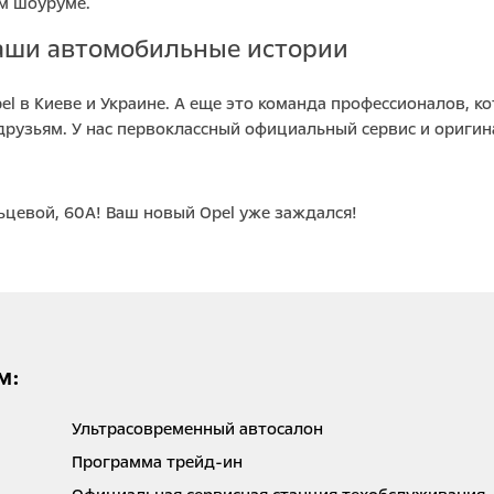
м шоуруме.
ваши автомобильные истории
 в Киеве и Украине. А еще это команда профессионалов, кот
 друзьям. У нас первоклассный официальный сервис и ориги
ьцевой, 60А! Ваш новый Opel уже заждался!
М:
Ультрасовременный автосалон
Программа трейд-ин