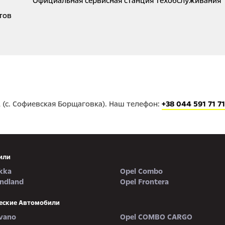
Официальная сервисная станция техобслуживания
тов
А (с. Софиевская Борщаговка). Наш телефон:
+38 044 591 71 71
или
kka
Opel Combo
andland
Opel Frontera
еские Автомобили
vano
Opel COMBO CARGO