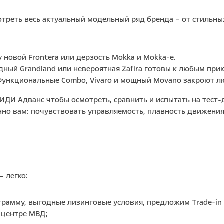
реть весь актуальный модельный ряд бренда – от стильны
новой Frontera или дерзость Mokka и Mokka-e.
ный Grandland или невероятная Zafira готовы к любым при
Функциональные Combo, Vivaro и мощный Movano закроют л
ВИДИ Адванс чтобы осмотреть, сравнить и испытать на тес
нно вам: почувствовать управляемость, плавность движения
– легко:
рамму, выгодные лизинговые условия, предложим Trade-in (
 центре МВД;