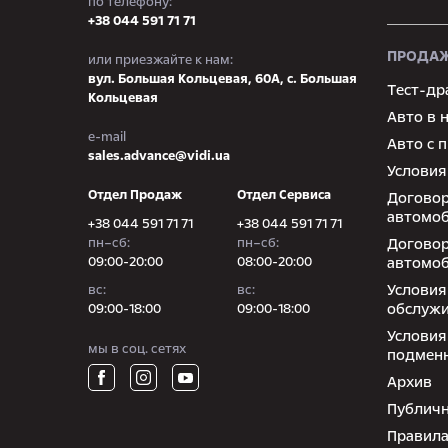
по телефону:
+38 044 591 71 71
ПРОДАЖ
или приезжайте к нам:
вул. Большая Кольцевая, 60А, с. Большая
Тест-др
Кольцевая
Авто в 
e-mail
Авто с 
sales.advance@vidi.ua
Условия
Отдел Продаж
Отдел Сервиса
Договор
автомоб
+38 044 591 71 71
+38 044 591 71 71
пн–сб:
пн–сб:
Договор
09:00-20:00
08:00-20:00
автомоб
Условия
вc:
вc:
обслуж
09:00-18:00
09:00-18:00
Условия
мы в соц. сетях
подмен
Архив
Публичн
Правила