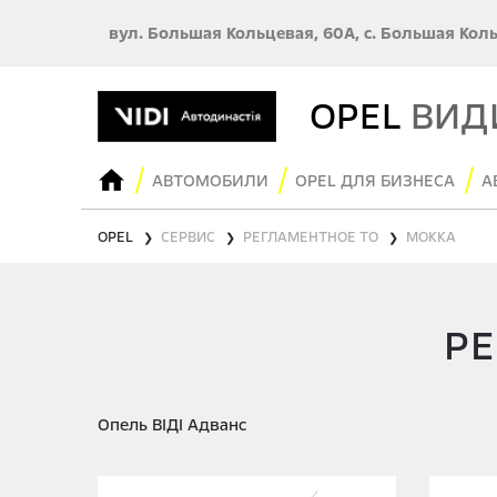
вул. Большая Кольцевая, 60А, с. Большая Кол
OPEL
ВИД
АВТОМОБИЛИ
OPEL ДЛЯ БИЗНЕСА
А
OPEL
СЕРВИС
РЕГЛАМЕНТНОЕ ТО
MOKKA
❯
❯
❯
РЕ
Опель ВІДІ Адванс