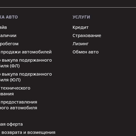
А АВТО
УСЛУГИ
айв
Кредит
наличии
Страхование
пробегом
Лизинг
 продажи автомобилей
Обмен авто
 выкупа подержанного
иля (ФЛ)
 выкупа подержанного
иля (ЮЛ)
 технического
ивания
 предоставления
ного автомобиля
ая оферта
 возврата и возмещения