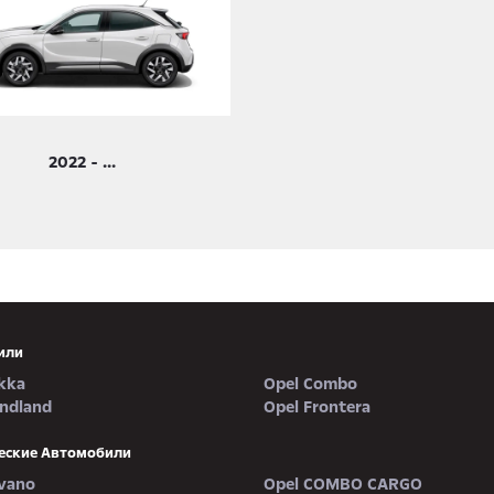
2022 - ...
или
kka
Opel Combo
andland
Opel Frontera
еские Автомобили
vano
Opel COMBO CARGO