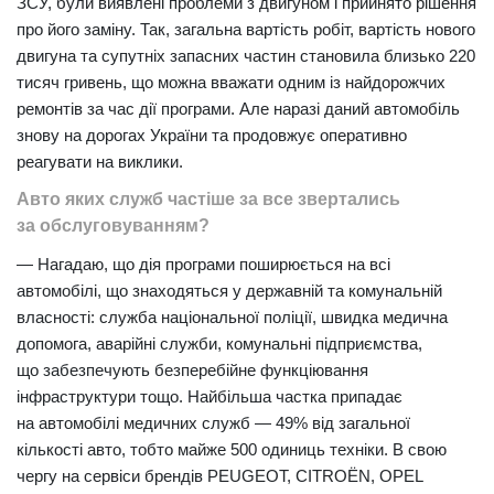
ЗСУ, були виявлені проблеми з двигуном і прийнято рішення
про його заміну. Так, загальна вартість робіт, вартість нового
двигуна та супутніх запасних частин становила близько 220
тисяч гривень, що можна вважати одним із найдорожчих
ремонтів за час дії програми. Але наразі даний автомобіль
знову на дорогах України та продовжує оперативно
реагувати на виклики.
Авто яких служб частіше за все звертались
за обслуговуванням?
— Нагадаю, що дія програми поширюється на всі
автомобілі, що знаходяться у державній та комунальній
власності: служба національної поліції, швидка медична
допомога, аварійні служби, комунальні підприємства,
що забезпечують безперебійне функціювання
інфраструктури тощо. Найбільша частка припадає
на автомобілі медичних служб — 49% від загальної
кількості авто, тобто майже 500 одиниць техніки. В свою
чергу на сервіси брендів PEUGEOT, CITROËN, OPEL