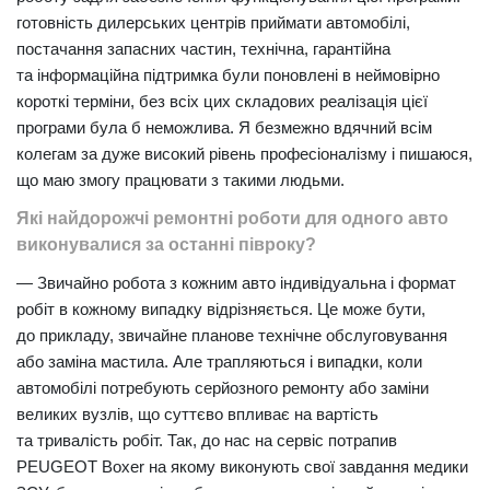
готовність дилерських центрів приймати автомобілі,
постачання запасних частин, технічна, гарантійна
та інформаційна підтримка були поновлені в неймовірно
короткі терміни, без всіх цих складових реалізація цієї
програми була б неможлива. Я безмежно вдячний всім
колегам за дуже високий рівень професіоналізму і пишаюся,
що маю змогу працювати з такими людьми.
Які найдорожчі ремонтні роботи для одного авто
виконувалися за останні півроку?
— Звичайно робота з кожним авто індивідуальна і формат
робіт в кожному випадку відрізняється. Це може бути,
до прикладу, звичайне планове технічне обслуговування
або заміна мастила. Але трапляються і випадки, коли
автомобілі потребують серйозного ремонту або заміни
великих вузлів, що суттєво впливає на вартість
та тривалість робіт. Так, до нас на сервіс потрапив
PEUGEOT Boxer на якому виконують свої завдання медики