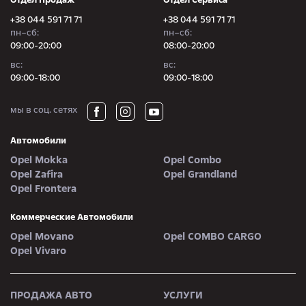
+38 044 591 71 71
+38 044 591 71 71
пн–сб:
пн–сб:
09:00-20:00
08:00-20:00
вc:
вc:
09:00-18:00
09:00-18:00
мы в соц. сетях
Автомобили
Opel Mokka
Opel Combo
Opel Zafira
Opel Grandland
Opel Frontera
Коммерческие Автомобили
Opel Movano
Opel COMBO CARGO
Opel Vivaro
ПРОДАЖА АВТО
УСЛУГИ