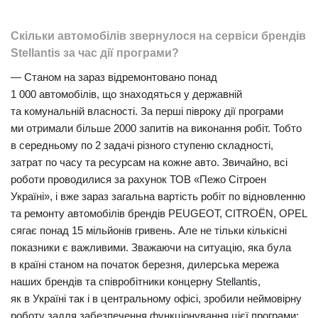
Скільки автомобілів звернулося на сервіси брендів
Stellantis за час дії програми?
— Станом на зараз відремонтовано понад
1 000 автомобілів, що знаходяться у державній
та комунальній власності. За перші півроку дії програми
ми отримали більше 2000 запитів на виконання робіт. Тобто
в середньому по 2 задачі різного ступеню складності,
затрат по часу та ресурсам на кожне авто. Звичайно, всі
роботи проводилися за рахунок ТОВ «Пежо Сітроен
Україні», і вже зараз загальна вартість робіт по відновленню
та ремонту автомобілів брендів PEUGEOT, CITROËN, OPEL
сягає понад 15 мільйонів гривень. Але не тільки кількісні
показники є важливими. Зважаючи на ситуацію, яка була
в країні станом на початок березня, дилерська мережа
наших брендів та співробітники концерну Stellantis,
як в Україні так і в центральному офісі, зробили неймовірну
роботу задля забезпечення функціонування цієї програми: