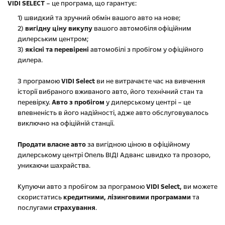
VIDI SELECT
– це програма, що гарантує:
1) швидкий та зручний обмін вашого авто на нове;
2)
вигідну ціну викупу
вашого автомобіля офіційним
дилерським центром;
3)
якісні та перевірені
автомобілі з пробігом у офіційного
дилера.
З програмою
VIDI Select
ви не витрачаєте час на вивчення
історії вибраного вживаного авто, його технічний стан та
перевірку.
Авто з пробігом
у дилерському центрі – це
впевненість в його надійності, адже авто обслуговувалось
виключно на офіційній станції.
Продати власне авто
за вигідною ціною в офіційному
дилерському центрі Опель ВІДІ Адванс швидко та прозоро,
уникаючи шахрайства.
Купуючи авто з пробігом за програмою
VIDI Select,
ви можете
скористатись
кредитними, лізинговими програмами
та
послугами
страхування
.