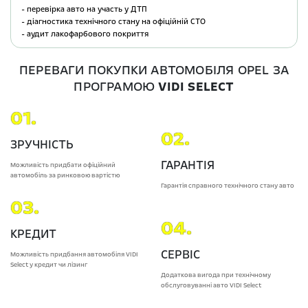
- перевірка авто на участь у ДТП
- діагностика технічного стану на офіційній СТО
- аудит лакофарбового покриття
ПЕРЕВАГИ ПОКУПКИ АВТОМОБІЛЯ OPEL ЗА
ПРОГРАМОЮ
VIDI SELECT
01.
02.
ЗРУЧНІСТЬ
ГАРАНТІЯ
Можливість придбати офіційний
автомобіль за ринковою вартістю
Гарантія справного технічного стану авто
03.
04.
КРЕДИТ
СЕРВІС
Можливість придбання автомобіля VIDI
Select у кредит чи лізинг
Додаткова вигода при технічному
обслуговуванні авто VIDI Select