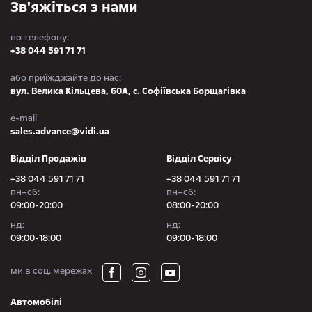
Зв'яжіться з нами
по телефону:
+38 044 591 71 71
або приїжджайте до нас:
вул. Велика Кільцева, 60А, с. Софіївська Борщагівка
e-mail
sales.advance@vidi.ua
Відділ Продажів
Відділ Сервісу
+38 044 591 71 71
+38 044 591 71 71
пн–сб:
пн–сб:
09:00-20:00
08:00-20:00
нд:
нд:
09:00-18:00
09:00-18:00
ми в соц. мережах
Автомобілі