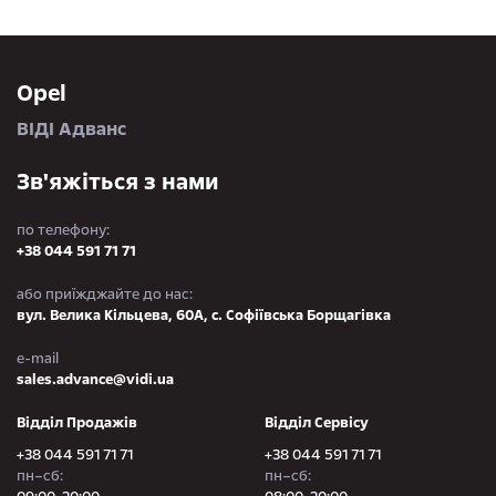
Opel
ВІДІ Адванс
Зв'яжіться з нами
по телефону:
+38 044 591 71 71
або приїжджайте до нас:
вул. Велика Кільцева, 60А, с. Софіївська Борщагівка
e-mail
sales.advance@vidi.ua
Відділ Продажів
Відділ Сервісу
+38 044 591 71 71
+38 044 591 71 71
пн–сб:
пн–сб: