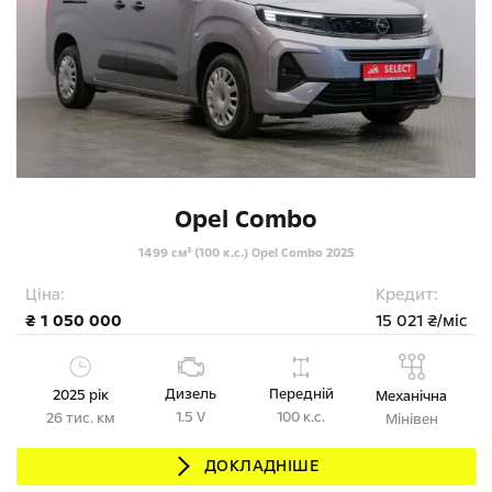
Opel Combo
1499 см³ (100 к.с.) Opel Combo 2025
Ціна:
Кредит:
₴ 1 050 000
15 021 ₴/міс
Дизель
Передній
2025 рік
Механічна
1.5 V
100 к.с.
26 тис. км
Мінівен
ДОКЛАДНІШЕ