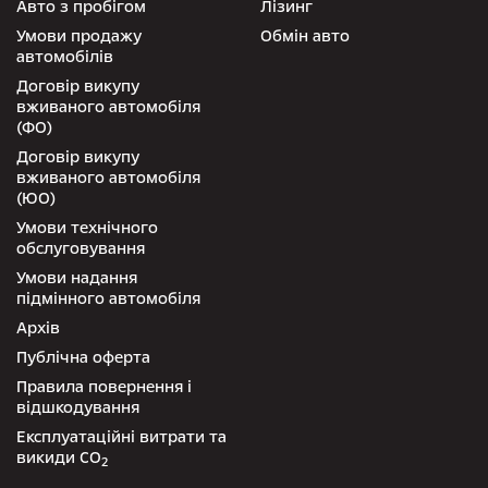
Авто з пробігом
Лізинг
Умови продажу
Обмін авто
автомобілів
Договір викупу
вживаного автомобіля
(ФО)
Договір викупу
вживаного автомобіля
(ЮО)
Умови технічного
обслуговування
Умови надання
підмінного автомобіля
Архів
Публічна оферта
Правила повернення і
відшкодування
Експлуатаційні витрати та
викиди СО
2