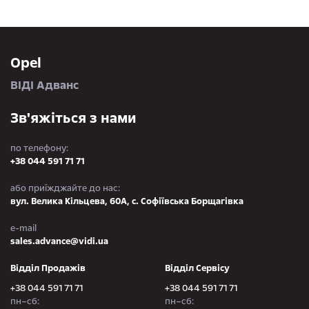
Opel
ВІДІ Адванс
Зв'яжіться з нами
по телефону:
+38 044 591 71 71
або приїжджайте до нас:
вул. Велика Кільцева, 60А, с. Софіївська Борщагівка
e-mail
sales.advance@vidi.ua
Відділ Продажів
Відділ Сервісу
+38 044 591 71 71
+38 044 591 71 71
пн–сб:
пн–сб: