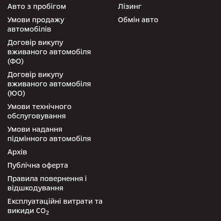
Авто з пробігом
Лізинг
Умови продажу
Обмін авто
автомобілів
Договір викупу
вживаного автомобіля
(ФО)
Договір викупу
вживаного автомобіля
(ЮО)
Умови технічного
обслуговування
Умови надання
підмінного автомобіля
Архів
Публічна оферта
Правила повернення і
відшкодування
Експлуатаційні витрати та
викиди СО
2