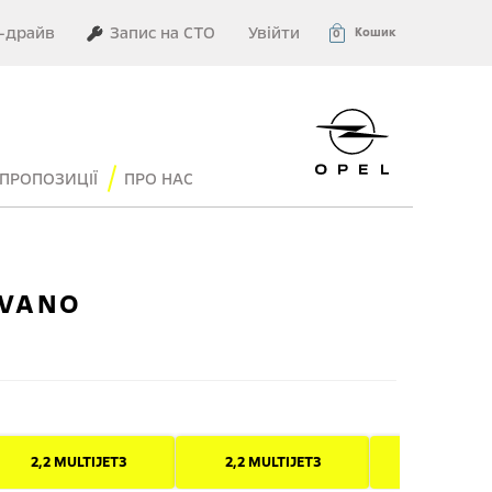
–драйв
Запис на СТО
Увійти
Кошик
0
ПРОПОЗИЦІЇ
ПРО НАС
OVANO
2,2 MULTIJET3
2,2 MULTIJET3
2,2 MULTI