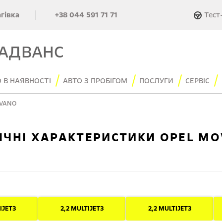
Тест
агівка
+38 044 591 71 71
 АДВАНС
 В НАЯВНОСТІ
АВТО З ПРОБІГОМ
ПОСЛУГИ
СЕРВІС
OVANO
ІЧНІ ХАРАКТЕРИСТИКИ OPEL M
IJET3
2,2 MULTIJET3
2,2 MULTIJET3