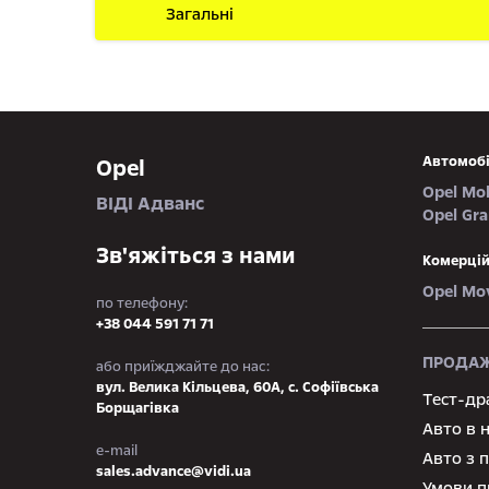
Загальні
Автомобі
Opel
Opel Mo
ВІДІ Адванс
Opel Gr
Зв'яжіться з нами
Комерцій
Opel Mo
по телефону:
+38 044 591 71 71
ПРОДАЖ
або приїжджайте до нас:
вул. Велика Кільцева, 60А, с. Софіївська
Тест-др
Борщагівка
Авто в 
e-mail
Авто з 
sales.advance@vidi.ua
Умови п