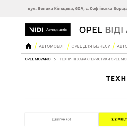
вул. Велика Кільцева, 60А, с. Софіївська Борщ
OPEL
ВІДІ
АВТОМОБІЛІ
OPEL ДЛЯ БІЗНЕСУ
АВТО
OPEL MOVANO
ТЕХНІЧНІ ХАРАКТЕРИСТИКИ OPEL M
ТЕХН
Двигун (
6
)
2,2 MULT