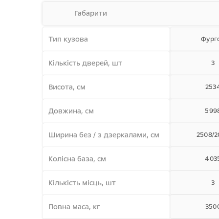
Габарити
Тип кузова
Фург
Кiлькiсть дверей, шт
3
Висота, см
253
Довжина, см
599
Ширина без / з дзеркалами, см
2508/2
Колiсна база, см
403
Кiлькiсть мiсць, шт
3
Повна маса, кг
350