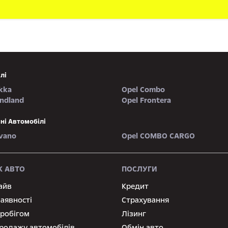
лі
kka
Opel Combo
andland
Opel Frontera
ні Автомобілі
vano
Opel COMBO CARGO
 АВТО
ПОСЛУГИ
айв
Кредит
наявності
Страхування
пробігом
Лізинг
родажу автомобілів
Обмін авто