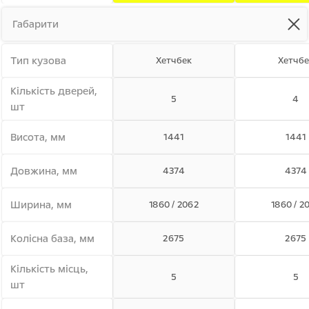
Габарити
Тип кузова
Хетчбек
Хетчбе
Кiлькiсть дверей,
5
4
шт
Висота, мм
1441
1441
Довжина, мм
4374
4374
Ширина, мм
1860 / 2062
1860 / 2
Колiсна база, мм
2675
2675
Кiлькiсть мiсць,
5
5
шт