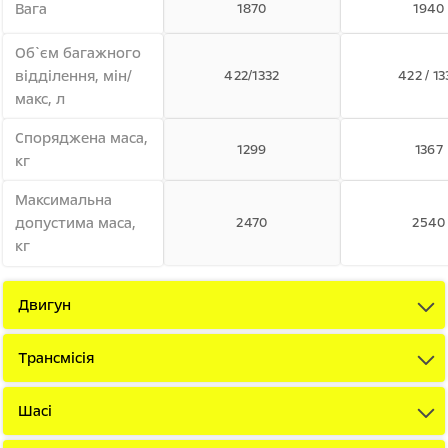
Вага
1870
1940
Об`єм багажного
відділення, мін/
422/1332
422 / 13
макс, л
Споряджена маса,
1299
1367
кг
Максимальна
допустима маса,
2470
2540
кг
Двигун
Трансмісія
Шасі