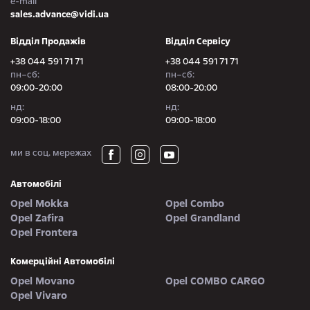
e-mail
sales.advance@vidi.ua
Відділ Продажів
Відділ Сервісу
+38 044 591 71 71
+38 044 591 71 71
пн–сб:
пн–сб:
09:00-20:00
08:00-20:00
нд:
нд:
09:00-18:00
09:00-18:00
ми в соц. мережах
Автомобілі
Opel Mokka
Opel Combo
Opel Zafira
Opel Grandland
Opel Frontera
Комерційні Автомобілі
Opel Movano
Opel COMBO CARGO
Opel Vivaro